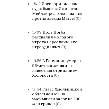
18:12
Договорились вне
суда: бывшая Джонатана
Мейджорса отозвала иск
против звезды Marvel
(0)
15:09
Поль Погба
расхвалил молодого
игрока Барселоны. Его
игра удивляет
(0)
14:56
В Германии умерла
96-летняя женщина,
известная отрицанием
Холокоста
(0)
11:44
Главе Хмельницкой
областной МСЭК
уменьшили залог на 200
млн гривен
(0)