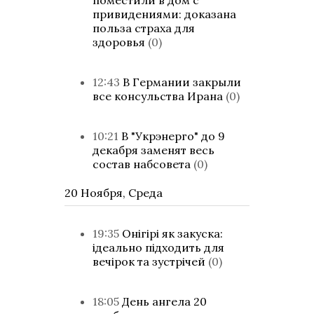
поместили в дом с
привидениями: доказана
польза страха для
здоровья
(0)
12:43
В Германии закрыли
все консульства Ирана
(0)
10:21
В "Укрэнерго" до 9
декабря заменят весь
состав набсовета
(0)
20 Ноября, Среда
19:35
Онігірі як закуска:
ідеально підходить для
вечірок та зустрічей
(0)
18:05
День ангела 20