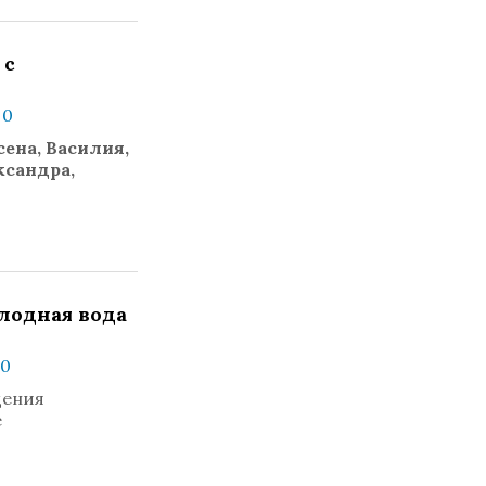
 с
 0
ена, Василия,
ксандра,
лодная вода
 0
дения
е