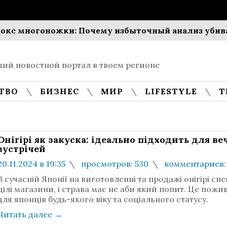
огоножки: Почему избыточный анализ убивает пр
ий новостной портал в твоем регионе
ТВО
БИЗНЕС
МИР
LIFESTYLE
Т
Онігірі як закуска: ідеально підходить для ве
зустрічей
20.11.2024 в 19:35
просмотров: 530
комментариев:
В сучасній Японії на виготовленні та продажі онігірі сп
цілі магазини, і страва має не аби який попит. Це пож
для японців будь-якого віку та соціального статусу.
Читать далее
→