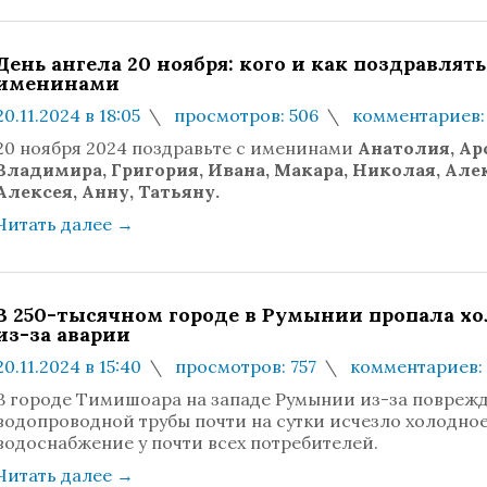
День ангела 20 ноября: кого и как поздравлять
именинами
20.11.2024 в 18:05
просмотров: 506
комментариев:
20 ноября 2024 поздравьте с именинами
Анатолия, Арс
Владимира, Григория, Ивана, Макара, Николая, Але
Алексея, Анну, Татьяну.
Читать далее
→
В 250-тысячном городе в Румынии пропала хо
из-за аварии
20.11.2024 в 15:40
просмотров: 757
комментариев:
В городе Тимишоара на западе Румынии из-за повреж
водопроводной трубы почти на сутки исчезло холодно
водоснабжение у почти всех потребителей.
Читать далее
→