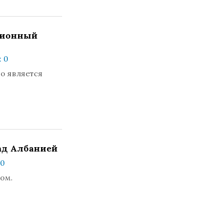
ционный
 0
о является
ад Албанией
 0
ом.