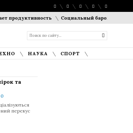
одуктивность
Социальный барометр Европы: Евр
ЕХНО
НАУКА
СПОРТ
чірок та
 0
еціалізуються
ивний перекус