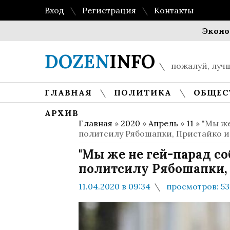
Вход
Регистрация
Контакты
Экономика вп
DOZEN
INFO
пожалуй, лучш
ГЛАВНАЯ
ПОЛИТИКА
ОБЩЕС
АРХИВ
Главная
»
2020
»
Апрель
»
11
» "Мы ж
политсилу Рябошапки, Пристайко и
"Мы же не гей-парад с
политсилу Рябошапки, 
11.04.2020 в 09:34
просмотров: 53