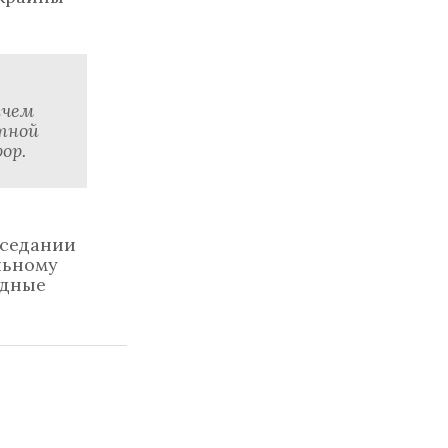
ичем
тной
ор.
аседании
льному
одные