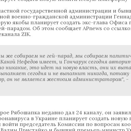
ластной государственной администрации и быв
тной военно-гражданской администрации Генна
орую якобы планирует создать экс-глава Офиса 
ей-парадом. Об этом сообщает APnews со ссылко
канала ZIK.
 мы же собираем не гей-парад, мы собираем полити
ь. Какой Нефедов имеет, и Гончарук сегодня автор
о никакие, это идет на новую власть, они их выт
ыполняет сегодня и не выполнит никогда, потому
р, он не является жестким администратором", -
рое Рябошапка недавно дал 24 каналу, он заявил
ронавируса в Украине планирует создать новую
ы войти председатель Комиссии по вопросам ко
 Вадим Пристайко и бывший премьер-министр 