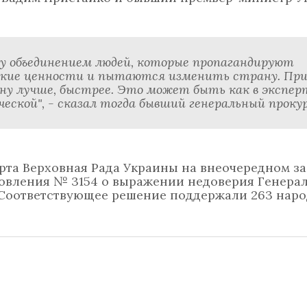
му объединением людей, которые пропагандируют
ские ценности и пытаются изменить страну. Пр
у лучше, быстрее. Это может быть как в экспер
еской", - сказал тогда бывший генеральный прокур
арта Верховная Рада Украины на внеочередном з
новления № 3154 о выражении недоверия Генера
 Соответствующее решение поддержали 263 нар