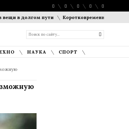
 в долгом пути
Коротковременный спад генераци
ЕХНО
НАУКА
СПОРТ
зможную
возможную