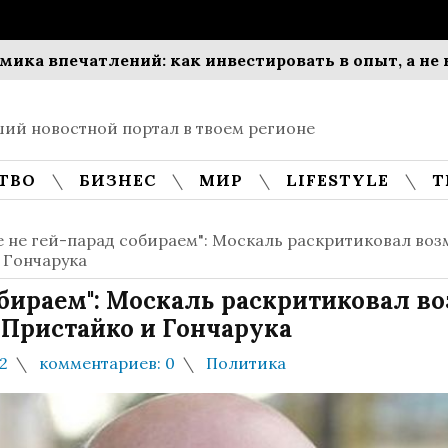
ечатлений: как инвестировать в опыт, а не в вещи
ий новостной портал в твоем регионе
ТВО
БИЗНЕС
МИР
LIFESTYLE
Т
е не гей-парад собираем": Москаль раскритиковал во
 Гончарука
обираем": Москаль раскритиковал 
Пристайко и Гончарука
2
комментариев: 0
Политика