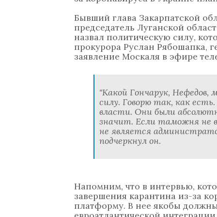
Бывший глава Закарпатской об
председатель Луганской облас
назвал политическую силу, кот
прокурора Руслан Рябошапка, г
заявление Москаля в эфире теле
"Какой Гончарук, Нефедов,
силу. Говорю так, как ест
власти. Они были абсолютн
значит. Если таможня не в
не является администрато
подчеркнул он.
Напомним, что в интервью, кото
завершения карантина из-за ко
платформу. В нее якобы должн
евроатлантической интеграции