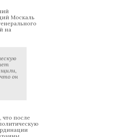
ший
дий Москаль
генерального
й на
ческую
итет
ащили,
 что он
, что после
 политическую
ординации
Украины