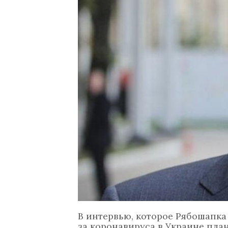
В интервью, которое Рябошапка 
за коронавируса в Украине пла