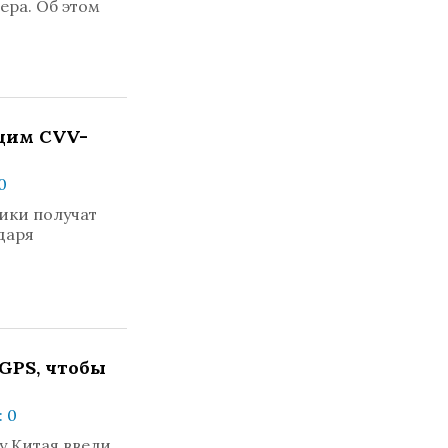
ера. Об этом
щим CVV-
0
ики получат
даря
GPS, чтобы
 0
у Китая ввели