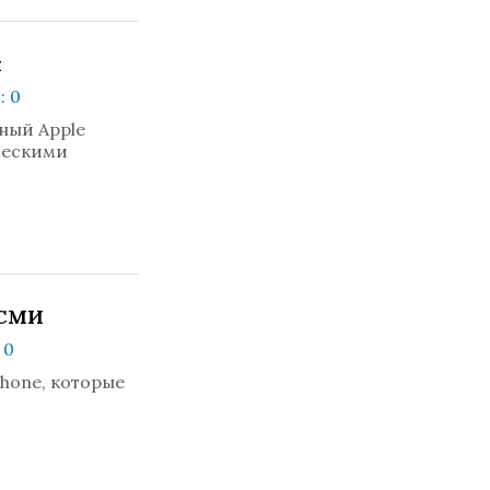
ы
: 0
ный Apple
ческими
 СМИ
 0
hone, которые