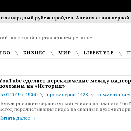
дный рубеж пройден: Англия стала первой по сто
ий новостной портал в твоем регионе
ТВО
БИЗНЕС
МИР
LIFESTYLE
Т
YouTube сделает переключение между видео
похожим на «Истории»
15.01.2019 в 19:00
просмотров: 1428
комментариев
Популярнейший сервис онлайн-видео на планете YouT
метод перелистывания видео на свайпы в духе «истори
Читать далее
→