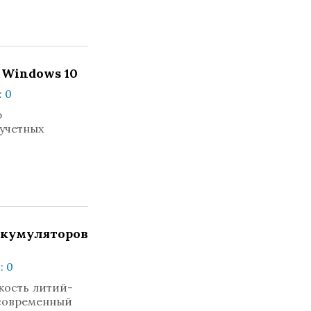
 Windows 10
 0
ю
учетных
ккумуляторов
: 0
кость литий-
 современный