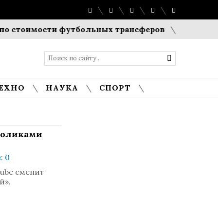
имости футбольных трансферов
Праздник в бри
ЕХНО
НАУКА
СПОРТ
роликами
: 0
ube сменит
й».