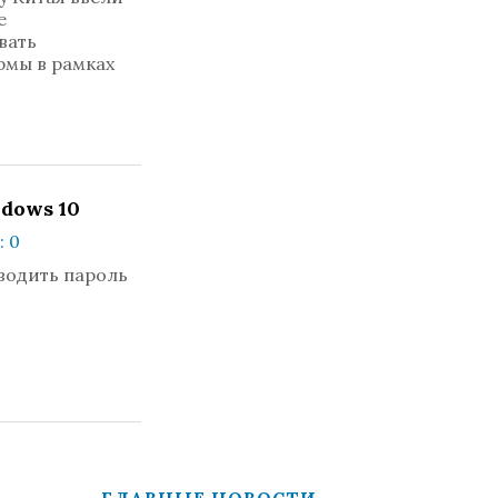
е
вать
рмы в рамках
ndows 10
 0
водить пароль