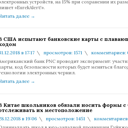
электронных устройств, на 15% при сохранении их разм
пишет «EurekAlert!».
Читать далее
→
В США испытают банковские карты с плаваю
кодом
31.12.2018 в 17:17
просмотров: 1571
комментариев: 
Американский банк PNC проводит эксперимент: участн
карты, код безопасности которых будет меняться благо
технологии электронных чернил.
Читать далее
→
В Китае школьников обязали носить формы с 
отслеживать их местоположение
28.12.2018 в 19:06
просмотров: 1451
комментариев:
Одиннадцать школ в юго-западной провинции Гуйчжо