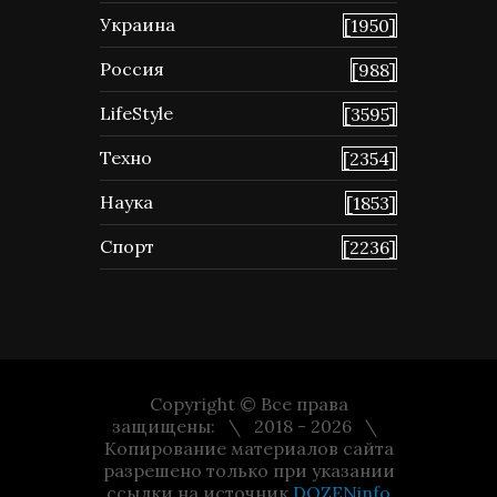
Украина
[1950]
Россия
[988]
LifeStyle
[3595]
Техно
[2354]
Наука
[1853]
Спорт
[2236]
Copyright © Все права
защищены:
2018 - 2026
Копирование материалов сайта
разрешено только при указании
ссылки на источник
DOZENinfo