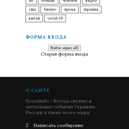
по
больше
человек
видео
сша
бизнес
время
украина
китай
covid-19
ФОРМА ВХОДА
Войти через uID
Старая форма входа
О САЙТЕ
Dozeninfo - Всегда свежие и
актуальные события Украины,
России а также всего мира!
Написать сообщение