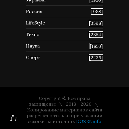
[1950]
Россия
[988]
LifeStyle
[3598]
Техно
[2354]
Наука
[1853]
Спорт
[2236]
Copyright © Все права
защищены:
2018 - 2026
Копирование материалов сайта
разрешено только при указании
ссылки на источник
DOZENinfo