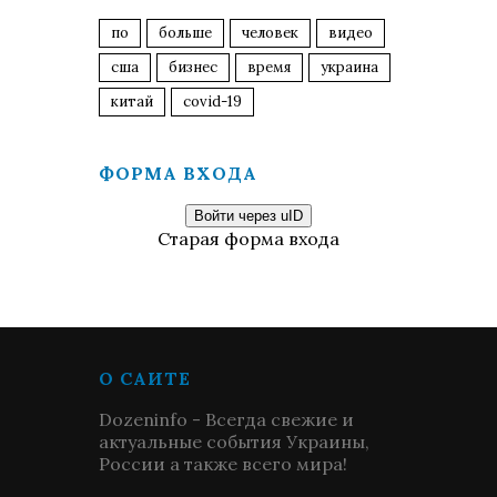
по
больше
человек
видео
сша
бизнес
время
украина
китай
covid-19
ФОРМА ВХОДА
Войти через uID
Старая форма входа
О САЙТЕ
Dozeninfo - Всегда свежие и
актуальные события Украины,
России а также всего мира!