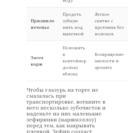
воду
Продеть
Легкое
Прилипло
зубную
снятие с
печенье
нить под
противня без
выпечкой
поломок
Положить
в
Возвращение
Засох
контейнер
мягкости и
корж
дольку
аромата
яблока
Чтобы глазурь на торте не
смазалась при
транспортировке, воткните в
него несколько зубочисток и
наденьте на них маленькие
зефиринки (маршмэллоу)
перед тем, как накрывать
пленкой. Зефир создаст