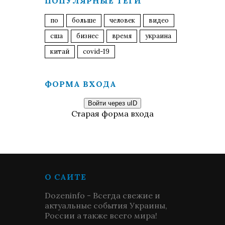
ПОПУЛЯРНЫЕ ТЕГИ
по
больше
человек
видео
сша
бизнес
время
украина
китай
covid-19
ФОРМА ВХОДА
Войти через uID
Старая форма входа
О САЙТЕ
Dozeninfo - Всегда свежие и
актуальные события Украины,
России а также всего мира!