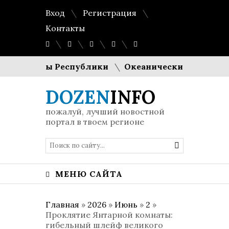
Вход
Регистрация
Контакты
резиденты Республики
Океанические рифы из пое
DOZEN
INFO
пожалуй, лучший новостной
портал в твоем регионе
МЕНЮ САЙТА
Главная
»
2026
»
Июнь
»
2
»
Проклятие Янтарной комнаты:
гибельный шлейф великого