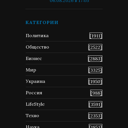
06.08.2026 в 17:05
КАТЕГОРИИ
Политика
[1911]
Общество
[2522]
Бизнес
[2883]
Мир
[3325]
Украина
[1950]
Россия
[988]
LifeStyle
[3591]
Техно
[2353]
Наука
[1853]