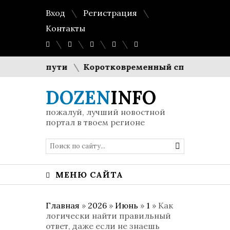
Вход
Регистрация
Контакты
олгом пути
Коротковременный спад генерации: с
DOZEN
INFO
пожалуй, лучший новостной
портал в твоем регионе
МЕНЮ САЙТА
Главная
»
2026
»
Июнь
»
1
» Как
логически найти правильный
ответ, даже если не знаешь