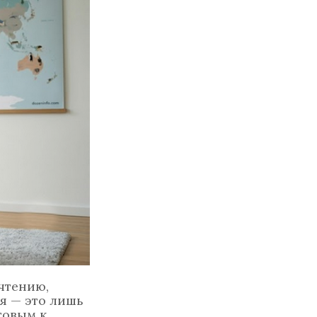
чтению,
я — это лишь
товым к