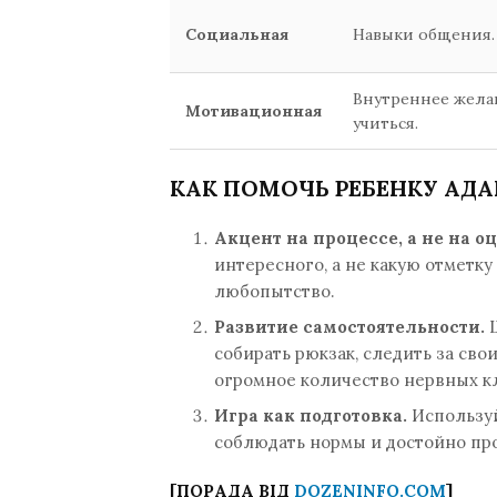
Социальная
Навыки общения.
Внутреннее жела
Мотивационная
учиться.
КАК ПОМОЧЬ РЕБЕНКУ АДА
Акцент на процессе, а не на о
интересного, а не какую отметк
любопытство.
Развитие самостоятельности.
Ш
собирать рюкзак, следить за св
огромное количество нервных к
Игра как подготовка.
Используй
соблюдать нормы и достойно пр
[ПОРАДА ВІД
DOZENINFO.COM
]