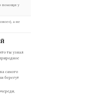
 о помощи у
вое»), а не
ЕЙ
что ты узнал
 природное
ка самого
чи берегут
очереди,