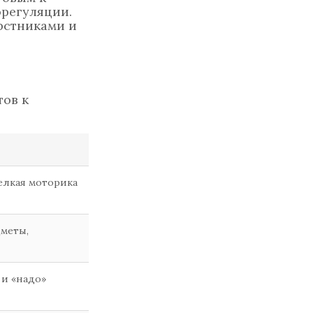
орегуляции.
рстниками и
тов к
мелкая моторика
меты,
 и «надо»