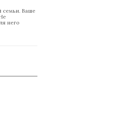
й семьи. Ваше
Не
ля него