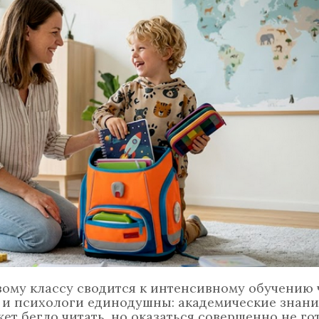
ому классу сводится к интенсивному обучению 
я и психологи единодушны: академические знани
ет бегло читать, но оказаться совершенно не го