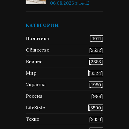
06.08.2026 в 14:12
КАТЕГОРИИ
Политика
[1911]
Общество
[2522]
Бизнес
[2883]
Мир
[3324]
Украина
[1950]
Россия
[988]
LifeStyle
[3590]
Техно
[2353]