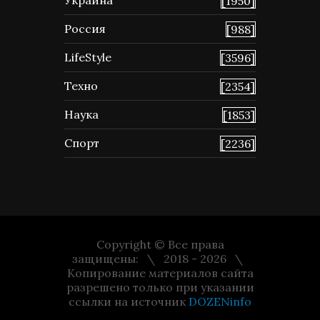
Украина
[1950]
Россия
[988]
LifeStyle
[3596]
Техно
[2354]
Наука
[1853]
Спорт
[2236]
Copyright © Все права
защищены:
2018 - 2026
Копирование материалов сайта
разрешено только при указании
ссылки на источник
DOZENinfo