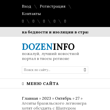
Вход
Регистрация
Контакты
нь риска бедности и изоляции в странах ЕС
Рын
DOZEN
INFO
пожалуй, лучший новостной
портал в твоем регионе
МЕНЮ САЙТА
Главная
»
2023
»
Октябрь
»
27
»
Агенты бразильского легионера
хотят обсудить с Шахтером