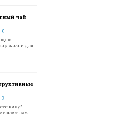
тный чай
 0
мощью
сир жизни для
структивные
 0
ете вину?
 мешают вам