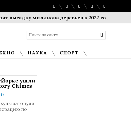
ысадку миллиона деревьев к 2027 году
$1 милли
ЕХНО
НАУКА
СПОРТ
ю-Йорке ушли
tory Chimes
 0
шхуны затонули
операцию по