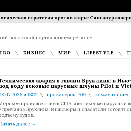
ская стратегия против жары: Сингапур завершит в
ий новостной портал в твоем регионе
ТВО
БИЗНЕС
МИР
LIFESTYLE
Т
Техническая авария в гавани Бруклина: в Нь
под воду вековые парусные шхуны Pilot и Vic
08.07.2026 в 18:12
просмотров: 709
комментариев:
Морское происшествие в США: две вековые парусные 
у причалов Бруклина. Инженеры и спасатели готовят 
подъему судов.
Читать далее
→