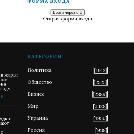
ФОРМА ВХОДА
Войти через uID
Старая форма входа
КАТЕГОРИИ
Политика
[1912]
ив жары:
ршит
Общество
[2525]
она
 году
Бизнес
[2889]
18
Мир
[3328]
Украина
[1950]
ядка:
кают
Россия
[988]
 с