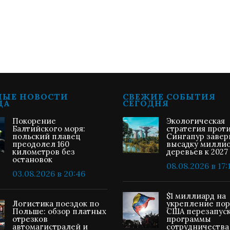
НЫЕ НОВОСТИ
СВЕЖИЕ СОБЫТИЯ
ЦА
СЕГОДНЯ
Покорение
Экологическая
Балтийского моря:
стратегия прот
польский плавец
Сингапур заве
преодолел 160
высадку милли
километров без
деревьев к 2027
остановок
08.08.2026 в 17:
03.08.2026 в 20:46
$1 миллиард на
Логистика поездок по
укрепление пор
Польше: обзор платных
США перезапус
отрезков
программы
автомагистралей и
сотрудничества