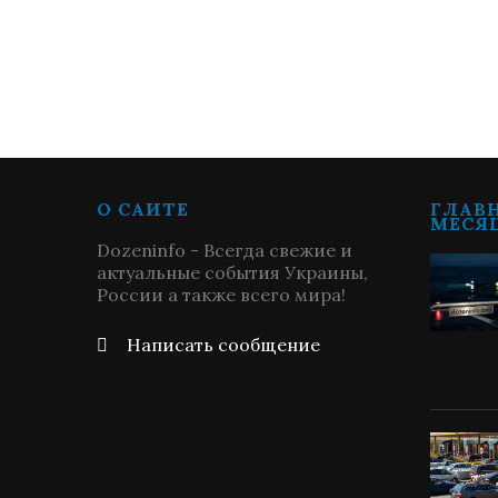
О САЙТЕ
ГЛАВ
МЕСЯ
Dozeninfo - Всегда свежие и
актуальные события Украины,
России а также всего мира!
Написать сообщение