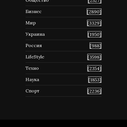
[2527]
Бизнес
[2890]
Мир
[3329]
Украина
[1950]
Россия
[988]
LifeStyle
[3598]
Техно
[2354]
Наука
[1853]
Спорт
[2236]