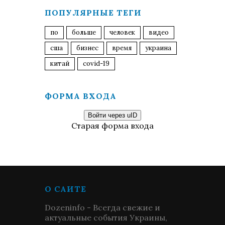
ПОПУЛЯРНЫЕ ТЕГИ
по
больше
человек
видео
сша
бизнес
время
украина
китай
covid-19
ФОРМА ВХОДА
Войти через uID
Старая форма входа
О САЙТЕ
Dozeninfo - Всегда свежие и
актуальные события Украины,