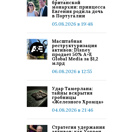
британской
монархии: принцесса
Евгения родила дочь
в Португалии
05.08.2026 в 19:48
Масштабная
реструктуризация
активов: Disney
продает 50% A+E
Global Media за $1,2
млрд
06.08.2026 в 12:55
Удар Тамерлана:
тайны вскрытия
гробницы
«Железного Хромца»
04.08.2026 в 21:46
Стратегия удержания
активов: как Уоррен