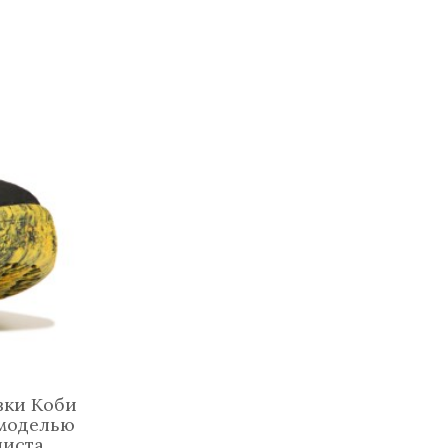
вки Коби
 моделью
иста.