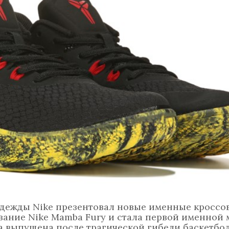
дежды Nike презентовал новые именные кроссо
вание Nike Mamba Fury и стала первой именной
а выпущена после трагической гибели баскетбол