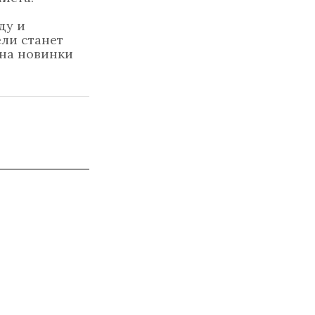
ду и
ли станет
ена новинки