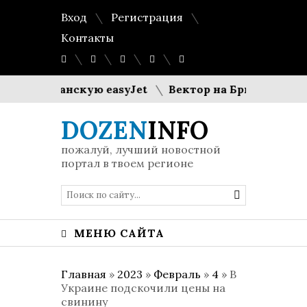
Вход
Регистрация
Контакты
т британскую easyJet
Вектор на Брюссель: Исла
DOZEN
INFO
пожалуй, лучший новостной
портал в твоем регионе
МЕНЮ САЙТА
Главная
»
2023
»
Февраль
»
4
» В
Украине подскочили цены на
свинину