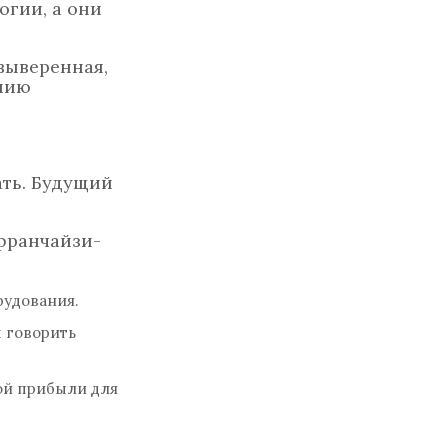
огии, а они
 выверенная,
анию
ать. Будущий
франчайзи-
рудования.
ы говорить
ой прибыли для