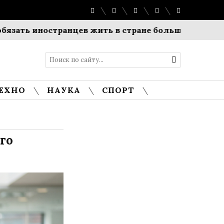
иностранцев жить в стране больше полугода
Чо
ЕХНО
НАУКА
СПОРТ
го