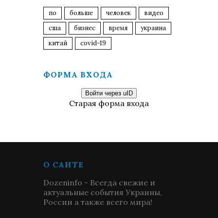
по
больше
человек
видео
сша
бизнес
время
украина
китай
covid-19
ФОРМА ВХОДА
Войти через uID
Старая форма входа
О САЙТЕ
Dozeninfo - Всегда свежие и
актуальные события Украины,
России а также всего мира!