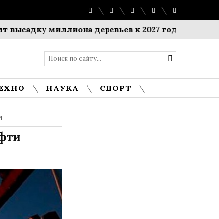
дку миллиона деревьев к 2027 году
$1 миллиард
ЕХНО
НАУКА
СПОРТ
и
фти