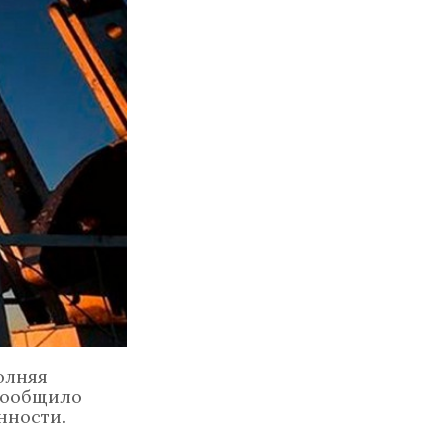
олняя
 сообщило
нности.