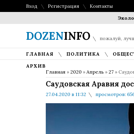
Вход
Регистрация
Контакты
Экологическа
DOZEN
INFO
пожалуй, лучш
ГЛАВНАЯ
ПОЛИТИКА
ОБЩЕС
АРХИВ
Главная
»
2020
»
Апрель
»
27
» Саудо
Саудовская Аравия дос
27.04.2020 в 11:32
просмотров: 65