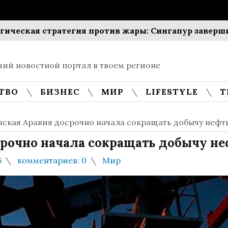
я стратегия против жары: Сингапур завершит выса
ий новостной портал в твоем регионе
ТВО
БИЗНЕС
МИР
LIFESTYLE
Т
вская Аравия досрочно начала сокращать добычу нефт
рочно начала сокращать добычу не
6
комментариев: 0
Мир