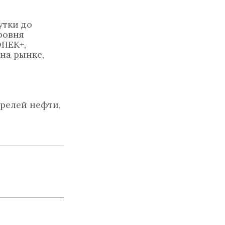
утки до
ровня
ОПЕК+,
на рынке,
ррелей нефти,