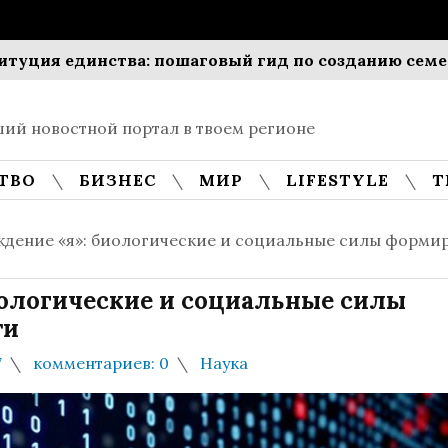
единства: пошаговый гид по созданию семейной м
ий новостной портал в твоем регионе
ТВО
БИЗНЕС
МИР
LIFESTYLE
Т
дение «я»: биологические и социальные силы форми
ологические и социальные силы
ти
7
комментариев: 0
Наука