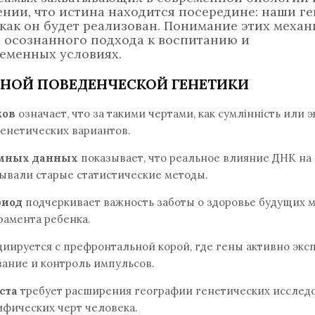
ении, что истина находится посередине: наши г
 как он будет реализован. Понимание этих меха
 осознанного подхода к воспитанию и
еменных условиях.
ННОЙ ПОВЕДЕНЧЕСКОЙ ГЕНЕТИКИ
ков
означает, что за такими чертами, как сумлінність или э
генетических вариантов.
омных данных
показывает, что реальное влияние ДНК на
зывали старые статистические методы.
риод
подчеркивает важность заботы о здоровье будущих 
амента ребенка.
иируется с префронтальной корой, где гены активно экс
вание и контроль импульсов.
ста
требует расширения географии генетических исслед
фических черт человека.