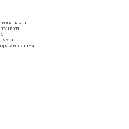
сильных и
азвивать
но
лях и
торами нашей