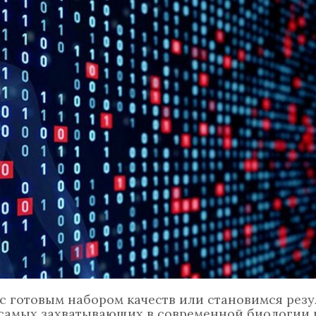
 с готовым набором качеств или становимся рез
 самых захватывающих в современной биологии 