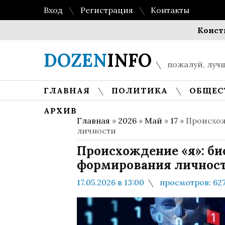
Вход
Регистрация
Контакты
Конституция 
DOZEN
INFO
пожалуй, лучш
ГЛАВНАЯ
ПОЛИТИКА
ОБЩЕС
АРХИВ
Главная
»
2026
»
Май
»
17
» Происхож
личности
Происхождение «я»: би
формирования личнос
17.05.2026 в 13:00
просмотров: 62