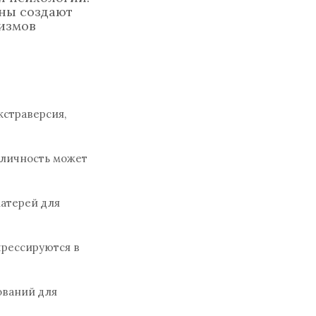
ены создают
низмов
кстраверсия,
 личность может
матерей для
прессируются в
ований для