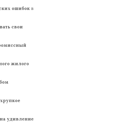
ских ошибок
в
вать свои
ромиссный
ного жилого
юбом
 хрупкое
 на удивление