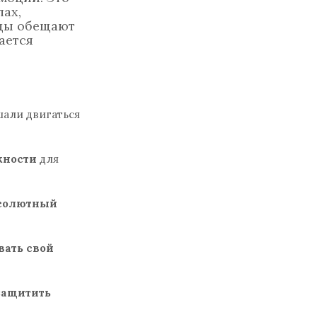
лах,
зды обещают
ается
шали двигаться
жности
для
бсолютный
вать свой
защитить