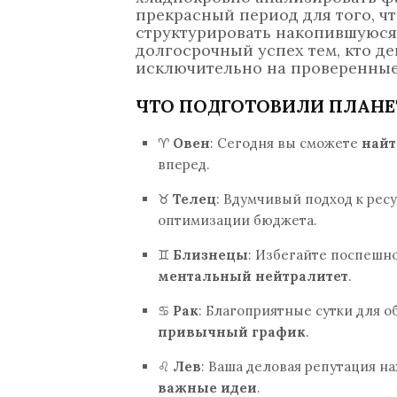
прекрасный период для того, ч
структурировать накопившуюся
долгосрочный успех тем, кто де
исключительно на проверенные
ЧТО ПОДГОТОВИЛИ ПЛАНЕ
♈
Овен
: Сегодня вы сможете
найт
вперед.
♉
Телец
: Вдумчивый подход к рес
оптимизации бюджета.
♊
Близнецы
: Избегайте поспешно
ментальный нейтралитет
.
♋
Рак
: Благоприятные сутки для 
привычный график
.
♌
Лев
: Ваша деловая репутация н
важные идеи
.