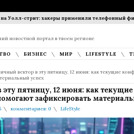
л-стрит: хакеры применили телефонный фишинг про
ий новостной портал в твоем регионе
ТВО
БИЗНЕС
МИР
LIFESTYLE
Т
ичный вектор в эту пятницу, 12 июня: как текущие ко
териальный успех
 эту пятницу, 12 июня: как текущие
помогают зафиксировать материаль
5
комментариев: 0
LifeStyle