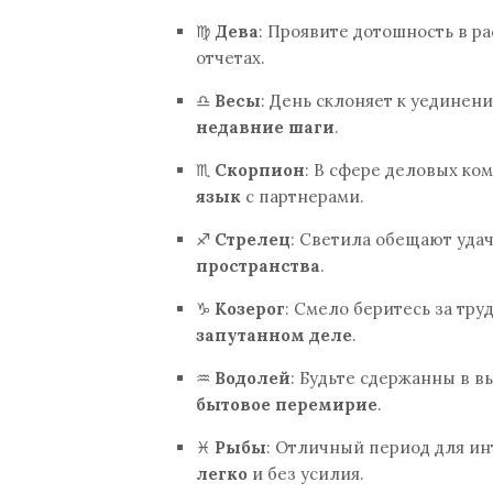
♍
Дева
: Проявите дотошность в р
отчетах.
♎
Весы
: День склоняет к уединен
недавние шаги
.
♏
Скорпион
: В сфере деловых к
язык
с партнерами.
♐
Стрелец
: Светила обещают удач
пространства
.
♑
Козерог
: Смело беритесь за тр
запутанном деле
.
♒
Водолей
: Будьте сдержанны в 
бытовое перемирие
.
♓
Рыбы
: Отличный период для ин
легко
и без усилия.