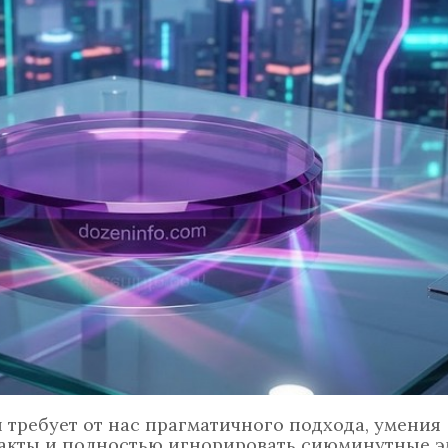
требует от нас прагматичного подхода, умения
акты и полностью игнорировать сиюминутные э