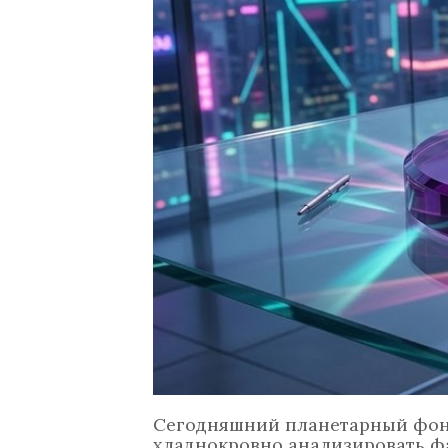
Сегодняшний планетарный фон 
хладнокровно анализировать ф