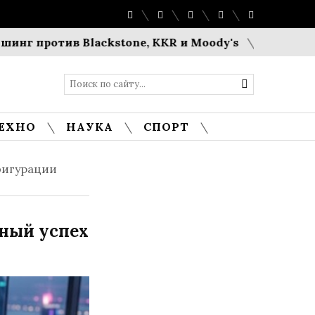
тив Blackstone, KKR и Moody's
Вооруженное ЧП 
ЕХНО
НАУКА
СПОРТ
нфигурации
ный успех