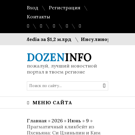
Вход
Регистрация
Контакты
obal Media за $1,2 млрд
Инсулинорезистентность
DOZEN
INFO
пожалуй, лучший новостной
портал в твоем регионе
МЕНЮ САЙТА
Главная
»
2026
»
Июнь
»
9
»
Прагматичный кликбейт из
Пхеньяна: Си Цзиньпин и Ким