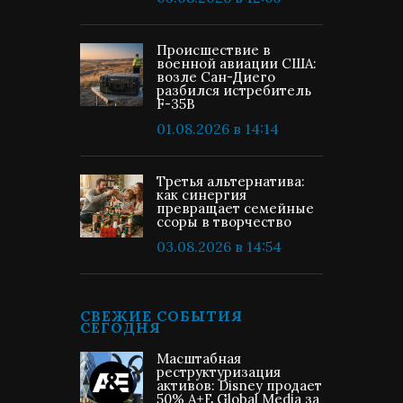
Происшествие в
военной авиации США:
возле Сан-Диего
разбился истребитель
F-35B
01.08.2026 в 14:14
Третья альтернатива:
как синергия
превращает семейные
ссоры в творчество
03.08.2026 в 14:54
СВЕЖИЕ СОБЫТИЯ
СЕГОДНЯ
Масштабная
реструктуризация
активов: Disney продает
50% A+E Global Media за