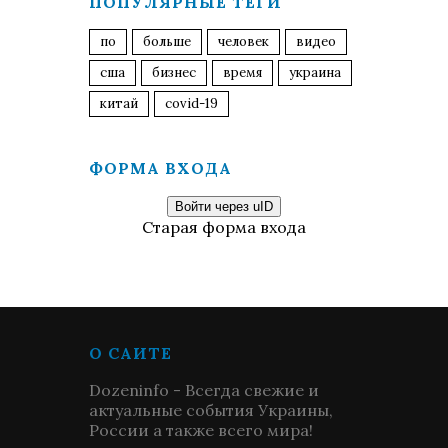
ПОПУЛЯРНЫЕ ТЕГИ
по
больше
человек
видео
сша
бизнес
время
украина
китай
covid-19
ФОРМА ВХОДА
Войти через uID
Старая форма входа
О САЙТЕ
Dozeninfo - Всегда свежие и
актуальные события Украины,
России а также всего мира!