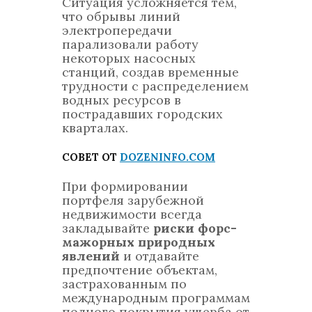
Ситуация усложняется тем,
что обрывы линий
электропередачи
парализовали работу
некоторых насосных
станций, создав временные
трудности с распределением
водных ресурсов в
пострадавших городских
кварталах.
СОВЕТ ОТ
DOZENINFO.COM
При формировании
портфеля зарубежной
недвижимости всегда
закладывайте
риски форс-
мажорных природных
явлений
и отдавайте
предпочтение объектам,
застрахованным по
международным программам
полного покрытия ущерба от