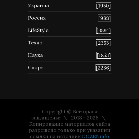
Украина
[1950]
Россия
[988]
LifeStyle
[3591]
Техно
[2353]
Наука
[1853]
Спорт
[2236]
Copyright © Все права
защищены:
2018 - 2026
Копирование материалов сайта
разрешено только при указании
ссылки на источник
DOZENinfo