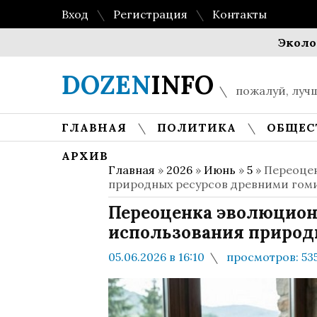
Вход
Регистрация
Контакты
Экологическа
DOZEN
INFO
пожалуй, лучш
ГЛАВНАЯ
ПОЛИТИКА
ОБЩЕС
АРХИВ
Главная
»
2026
»
Июнь
»
5
» Переоцен
природных ресурсов древними го
Переоценка эволюционн
использования природ
05.06.2026 в 16:10
просмотров: 53