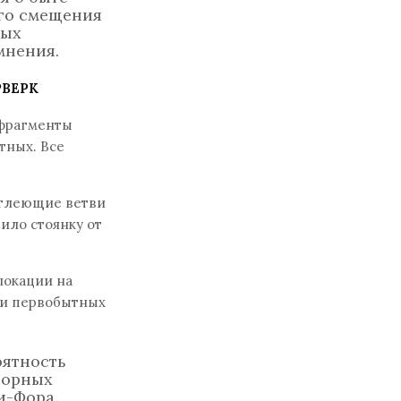
ого смещения
ных
мнения.
РВЕРК
 фрагменты
тных. Все
 тлеющие ветви
ило стоянку от
локации на
ри первобытных
оятность
порных
и-Фора.