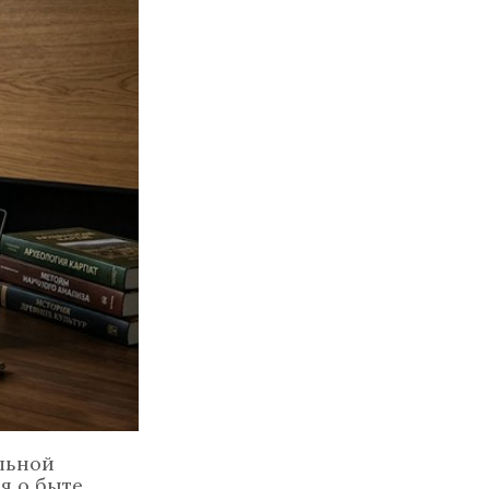
льной
я о быте