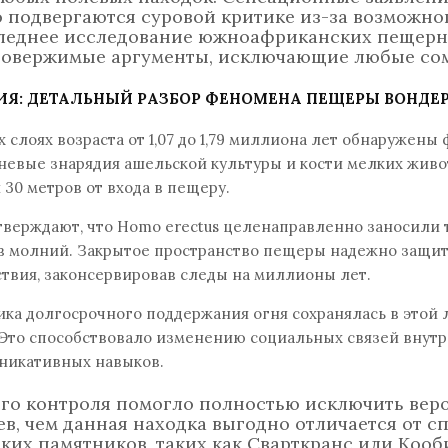
о подвергаются суровой критике из-за возможн
следнее исследование южноафриканских пещер
ровержимые аргументы, исключающие любые со
ИЯ: ДЕТАЛЬНЫЙ РАЗБОР ФЕНОМЕНА ПЕЩЕРЫ ВОНДЕ
 слоях возраста от 1,07 до 1,79 миллиона лет обнаружены
невые знарядия ашельской культуры и кости мелких живо
 30 метров от входа в пещеру.
верждают, что Homo erectus целенаправленно заносили
в молний. Закрытое пространство пещеры надежно защит
твия, законсервировав следы на миллионы лет.
ка долгосрочного поддержания огня сохранялась в этой 
Это способствовало изменению социальных связей внут
уникативных навыков.
о контроля помогло полностью исключить вер
в, чем данная находка выгодно отличается от с
ких памятников, таких как Сварткранс или Кооб