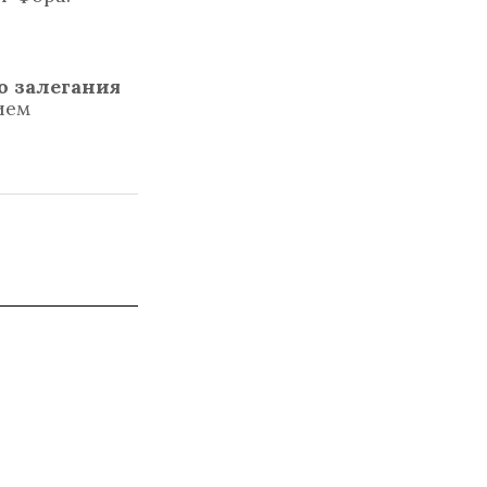
о залегания
ием