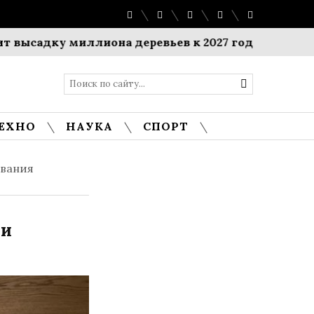
дку миллиона деревьев к 2027 году
$1 миллиард
ЕХНО
НАУКА
СПОРТ
ования
ми