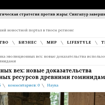
я стратегия против жары: Сингапур завершит выса
ий новостной портал в твоем регионе
ТВО
БИЗНЕС
МИР
LIFESTYLE
Т
ка эволюционных вех: новые доказательства использ
минидами
ых вех: новые доказательства
ных ресурсов древними гоминида
5
комментариев: 0
Наука