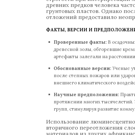
древних предков человека част
грунтовых пластов. Однако по
отложений предоставило неоп
ФАКТЫ, ВЕРСИИ И ПРЕДПОЛОЖЕН
Проверенные факты:
В осадочных
древесной золы, обгоревшие крем
артефакты залегали на расстоянии
Обоснованные версии:
Ученые ут
после степных пожаров или ударо
внешнего климатического воздейс
Научные предположения:
Практи
протяжении многих тысячелетий. 
групп, стимулируя развитие комм
Использование люминесцентног
вторичного переотложения слое
материалов из других африканс