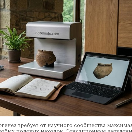
генез требует от научного сообщества максима
любых полевых находок. Сенсационные заявлени