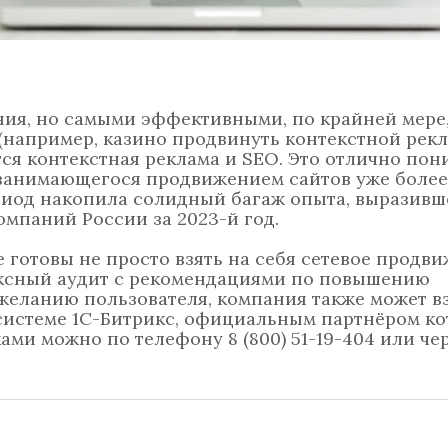
ия, но самыми эффективными, по крайней мере,
(например, казино продвинуть контекстной рек
тся контекстная реклама и SEO. Это отлично по
 занимающегося продвижением сайтов уже более 
риод накопила солидный багаж опыта, выразивше
омпаний России за 2023-й год.
 готовы не просто взять на себя сетевое продви
ексный аудит с рекомендациями по повышению
желанию пользователя, компания также может вз
 системе 1С-Битрикс, официальным партнёром ко
ками можно по телефону 8 (800) 51-19-404 или че