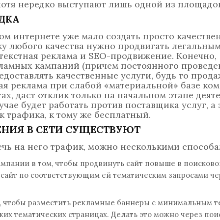
хотя нередко выступают лишь одной из площадок
ДКА
ом интернете уже мало создать просто качестве
ку любого качества нужно продвигать легальны
текстная реклама и SEO-продвижение. Конечно,
ламных кампаний (причем постоянного проведе
едоставлять качественные услуги, будь то прод
я реклама при слабой «материальной» базе ком
ах, даст отклик только на начальном этапе деят
чае будет работать против поставщика услуг, а 
 трафика, к тому же бесплатный.
НИЯ В СЕТИ СУЩЕСТВУЮТ
лечь на него трафик, можно несколькими способа
мпании в том, чтобы продвинуть сайт повыше в поисково
а сайт по соответствующим ей тематическим запросами ч
м, чтобы разместить рекламные баннеры с минимальным т
ожих тематических страницах. Делать это можно через по