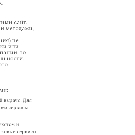
.
нный сайт.
ми методами,
ния) не
ажи или
пании, то
ельности.
это
ми:
й выдаче. Для
ерез сервисы
екстом и
исковые сервисы