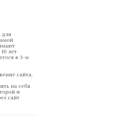
 для
ламой
нимают
10 лет.
гося в 3-м
жение сайта,
ять на себя
торой и
рез сайт