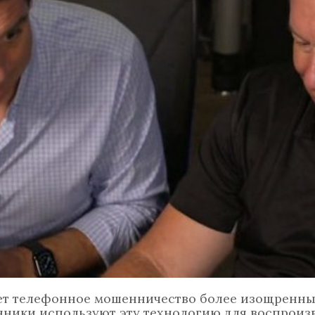
ет телефонное мошенничество более изощренны
ники используют эту технологию для воспроиз