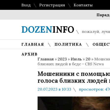
Вход
Регистрация
Контакты
Парадокс мн
DOZEN
INFO
пожалуй, лучш
ГЛАВНАЯ
ПОЛИТИКА
ОБЩЕС
АРХИВ
Главная
»
2023
»
Июль
»
20
» Мошенн
близких людей в беде - CBS News
Мошенники с помощью 
голоса близких людей в
20.07.2023 в 10:33
просмотров: 47