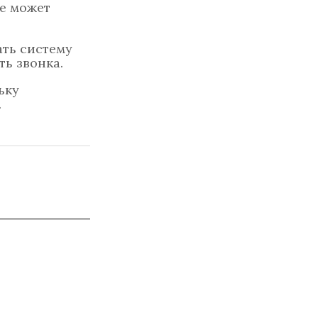
е может
ать систему
ть звонка.
ьку
.