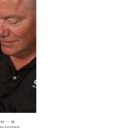
м — и
ведения