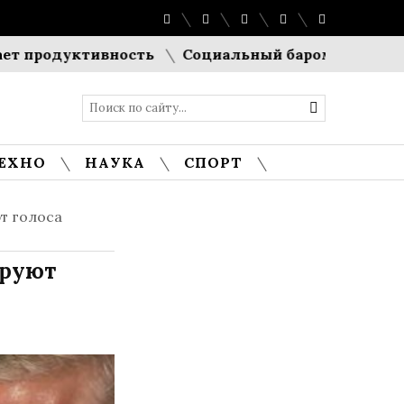
дуктивность
Социальный барометр Европы: Евро
ЕХНО
НАУКА
СПОРТ
т голоса
ируют