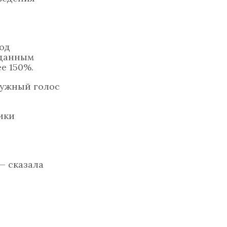
од
 данным
е 150%.
нужный голос
ики
— сказала