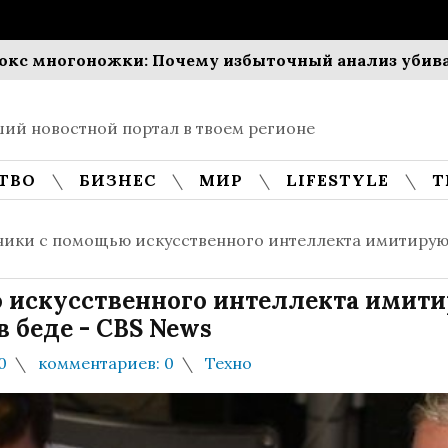
огоножки: Почему избыточный анализ убивает про
ий новостной портал в твоем регионе
ТВО
БИЗНЕС
МИР
LIFESTYLE
Т
ики с помощью искусственного интеллекта имитирую
искусственного интеллекта имит
 беде - CBS News
0
комментариев: 0
Техно