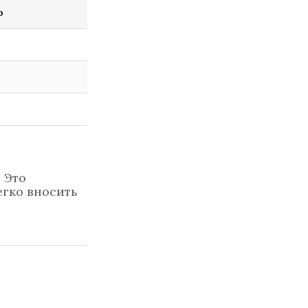
ю
 Это
егко вносить