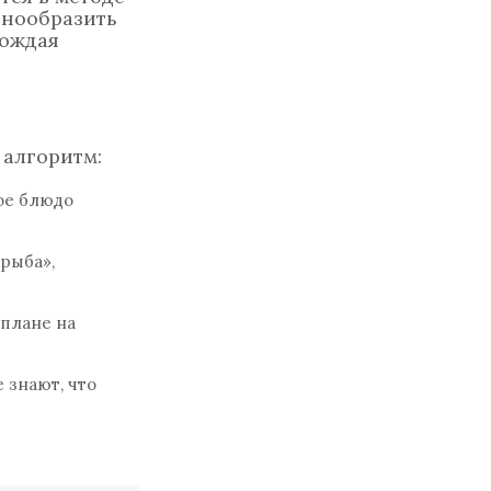
знообразить
бождая
 алгоритм:
ое блюдо
рыба»,
 плане на
 знают, что