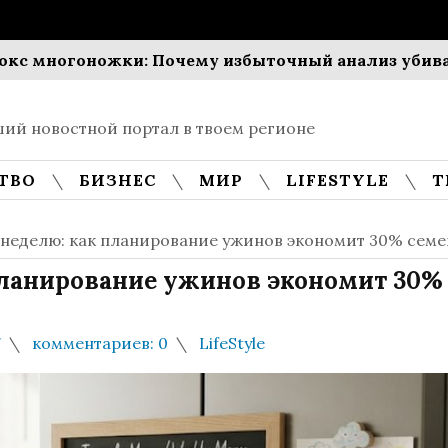
огоножки: Почему избыточный анализ убивает про
ий новостной портал в твоем регионе
ТВО
БИЗНЕС
МИР
LIFESTYLE
Т
 неделю: как планирование ужинов экономит 30% сем
планирование ужинов экономит 30%
7
комментариев: 0
LifeStyle