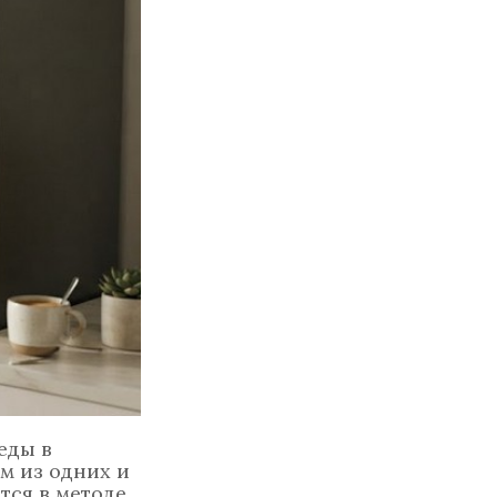
еды в
им из одних и
тся в методе