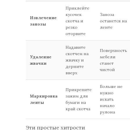
Приклейте
кусочек
Заноза
Извлечение
скотча и
останется на
занозы
резко
ленте
оторвите
Надавите
Поверхность
скотчем на
Удаление
мебели
жвачку и
жвачки
станет
дерните
чистой
вверх
Больше не
Прикрепите
нужно
Маркировка
зажим для
искать
ленты
бумаги на
начало
край скотча
рулона
Эти простые хитрости