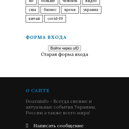
по
больше
человек
видео
сша
бизнес
время
украина
китай
covid-19
ФОРМА ВХОДА
Войти через uID
Старая форма входа
О САЙТЕ
Dozeninfo - Всегда свежие и
актуальные события Украины,
России а также всего мира!
Написать сообщение