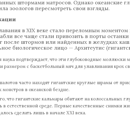
анных штормами матросов. Однако океанские г
ила зоологов пересмотреть свои взгляды.
кации
авания в XIX веке стало переломным моментом 
абли все чаще стали привозить в порты останки
 после штормов или найденных в желудках каша
ное биологическое лицо — Архитеутис (гигантск
наука подтверждает, что эти глубоководные моллюски мо
ами размером с баскетбольный мяч для улавливания крох с
шалотов часто находят гигантские круглые шрамы от прис
х монстров в океанской бездне.
го, что гигантские кальмары обитают на колоссальных гл
ь в естественной среде. Первые качественные снимки жи
алось сделать лишь в начале XXI века.