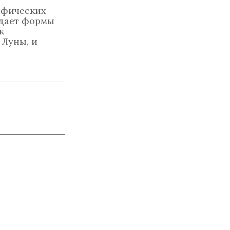
ифических
здает формы
к
 Луны, и