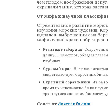
чем плодом воображения испуг
скрывали тайну, которая застав
От мифа к научной классифи
Стремительное развитие морепл
изучения морских чудовищ. Кор
щупалец, выброшенных на берег
мифический кракен обрел реаль
Реальные габариты.
Современная 
длину 15–18 метров, обладая глаз
глубинах.
Суровый нрав.
На телах китов-ка
свидетельствует о яростных битва
Скрытный образ жизни.
Из-за то
время их невозможно было изучит
Архитеутиса японским биологам уд
Совет от
dozeninfo.com