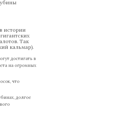
лубины
в истории
 гигантских
лотов. Так
ий кальмар).
гут достигать в
вета на огромных
осок, что
убинах, долгое
вого