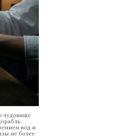
о чудовище
орабль.
лением вод и
азы не более