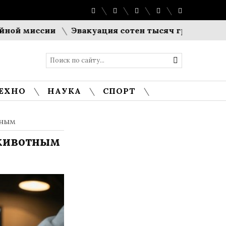
иссии
Эвакуация сотен тысяч граждан: Япония 
ЕХНО
НАУКА
СПОРТ
тным
 животным