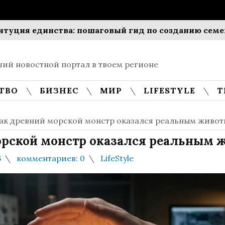
единства: пошаговый гид по созданию семейной м
ий новостной портал в твоем регионе
ТВО
БИЗНЕС
МИР
LIFESTYLE
Т
как древний морской монстр оказался реальным живо
морской монстр оказался реальным
6
комментариев: 0
LifeStyle