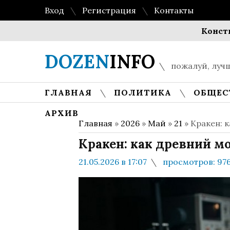
Вход
Регистрация
Контакты
Конституция 
DOZEN
INFO
пожалуй, лучш
ГЛАВНАЯ
ПОЛИТИКА
ОБЩЕС
АРХИВ
Главная
»
2026
»
Май
»
21
» Кракен: 
Кракен: как древний 
21.05.2026 в 17:07
просмотров: 97