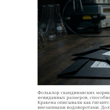
Фольклор скандинавских моряк
невиданных размеров, способн
Кракена описывали как гигантс
внезапными водоворотами. Долг