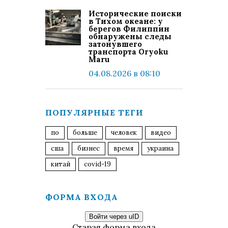
Исторические поиски
в Тихом океане: у
берегов Филиппин
обнаружены следы
затонувшего
транспорта Oryoku
Maru
04.08.2026 в 08:10
ПОПУЛЯРНЫЕ ТЕГИ
по
больше
человек
видео
сша
бизнес
время
украина
китай
covid-19
ФОРМА ВХОДА
Войти через uID
Старая форма входа