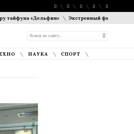
йфуна «Дельфин»
Экстренный финансовый пакет:
ЕХНО
НАУКА
СПОРТ