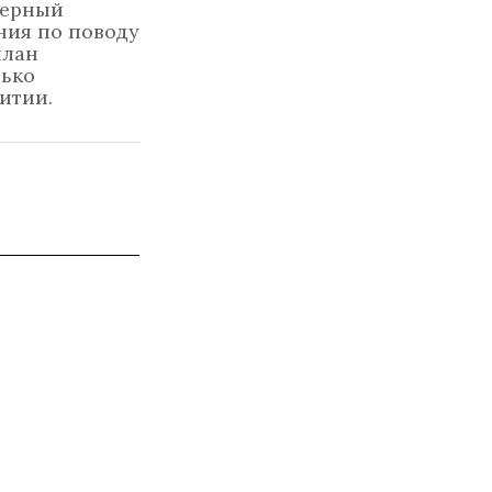
ьерный
ния по поводу
план
лько
итии.