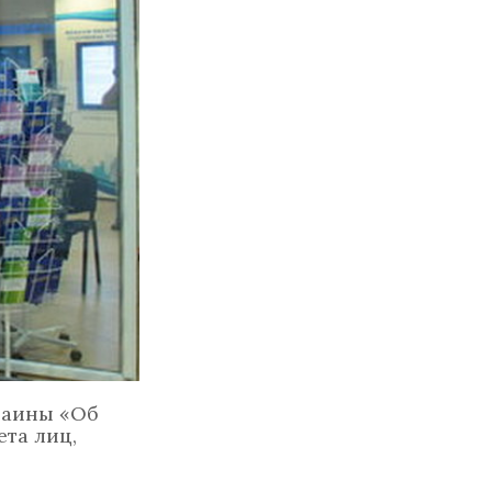
краины «Об
та лиц,