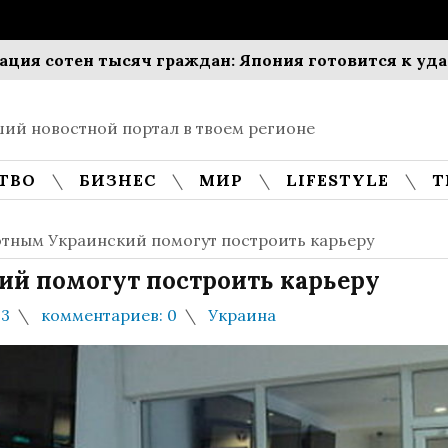
отен тысяч граждан: Япония готовится к удару та
ий новостной портал в твоем регионе
ТВО
БИЗНЕС
МИР
LIFESTYLE
Т
отным Украинский помогут построить карьеру
ий помогут построить карьеру
93
комментариев: 0
Украина