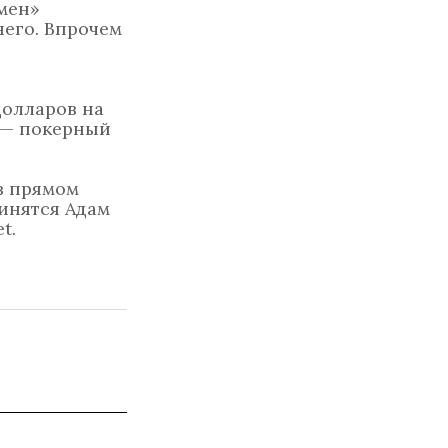
тмен»
его. Впрочем
долларов на
 — покерный
в прямом
динятся Адам
t.