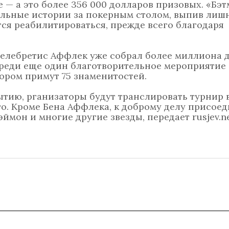
е — а это более 356 000 долларов призовых. «Бэ
альные истории за покерным столом, выпив лишн
ся реабилитироваться, прежде всего благодаря
селебретис Аффлек уже собрал более миллиона 
ереди еще один благотворительное мероприятие
тором примут 75 знаменитостей.
ытию, рганизаторы будут транслировать турнир 
ого. Кроме Бена Аффлека, к доброму делу присое
ймон и многие другие звезды, передает rusjev.ne