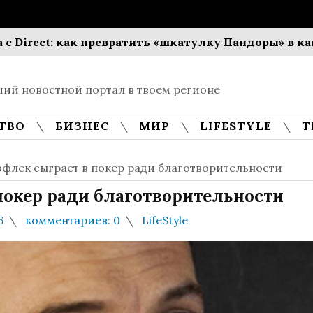
ect: как превратить «шкатулку Пандоры» в канал с
ий новостной портал в твоем регионе
ТВО
БИЗНЕС
МИР
LIFESTYLE
Т
ффлек сыграет в покер ради благотворительности
покер ради благотворительности
6
комментариев: 0
LifeStyle