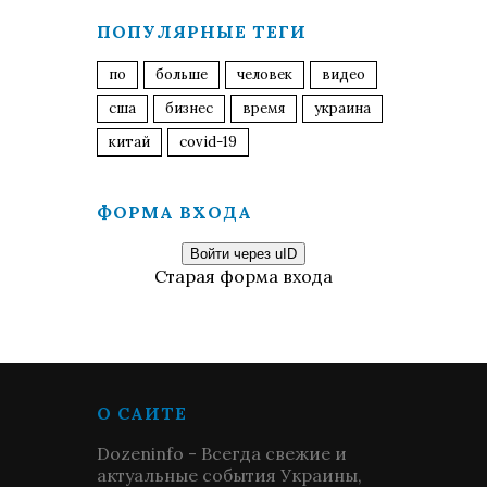
ПОПУЛЯРНЫЕ ТЕГИ
по
больше
человек
видео
сша
бизнес
время
украина
китай
covid-19
ФОРМА ВХОДА
Войти через uID
Старая форма входа
О САЙТЕ
Dozeninfo - Всегда свежие и
актуальные события Украины,