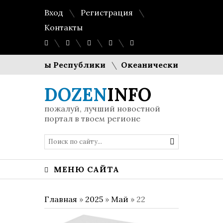
Вход
Регистрация
Контакты
езиденты Республики
Океанические рифы из поез
DOZEN
INFO
пожалуй, лучший новостной
портал в твоем регионе
МЕНЮ САЙТА
Главная
»
2025
»
Май
»
22