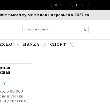
высадку миллиона деревьев к 2027 году
$1 милл
ЕХНО
НАУКА
СПОРТ
зная
ющая
: 0
коло 90 000
сной утечки
, и действия,