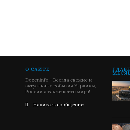
О САЙТЕ
ГЛАВ
МЕСЯ
Dozeninfo - Всегда свежие и
актуальные события Украины,
России а также всего мира!
Написать сообщение