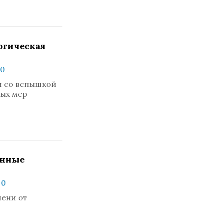
огическая
 0
и со вспышкой
тых мер
енные
 0
чени от