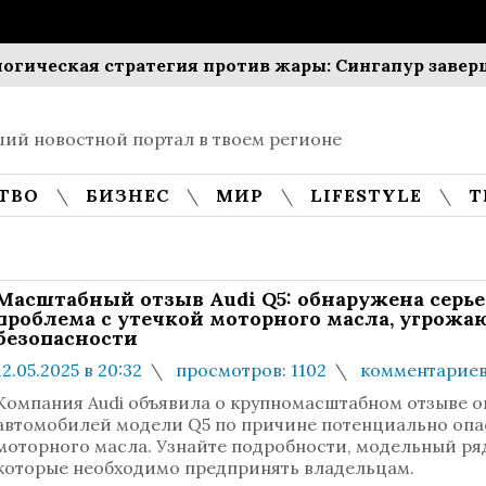
еская стратегия против жары: Сингапур завершит 
ий новостной портал в твоем регионе
ТВО
БИЗНЕС
МИР
LIFESTYLE
Т
Масштабный отзыв Audi Q5: обнаружена серье
проблема с утечкой моторного масла, угрожа
безопасности
12.05.2025 в 20:32
просмотров: 1102
комментариев
Компания Audi объявила о крупномасштабном отзыве о
автомобилей модели Q5 по причине потенциально опа
моторного масла. Узнайте подробности, модельный ряд
которые необходимо предпринять владельцам.