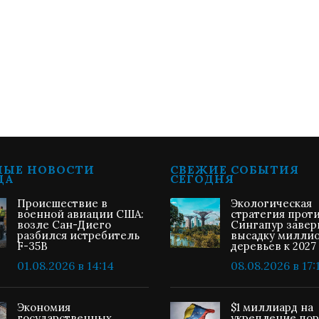
НЫЕ НОВОСТИ
СВЕЖИЕ СОБЫТИЯ
ЦА
СЕГОДНЯ
Происшествие в
Экологическая
военной авиации США:
стратегия прот
возле Сан-Диего
Сингапур заве
разбился истребитель
высадку милли
F-35B
деревьев к 2027
01.08.2026 в 14:14
08.08.2026 в 17:
Экономия
$1 миллиард на
государственных
укрепление пор