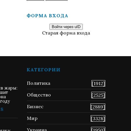
ФОРМА ВХОДА
Войти через uID
Старая форма входа
КАТЕГОРИИ
Политика
[1912]
ив жары:
ршит
Общество
[2525]
она
 году
Бизнес
[2889]
18
Мир
[3328]
Украина
[1950]
ядка: